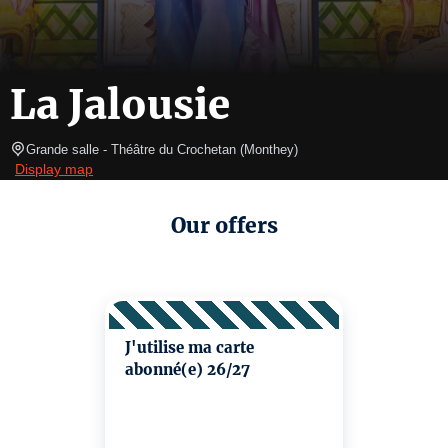
La Jalousie
Grande salle
- Théâtre du Crochetan 
(
Monthey
)
Display map
Our offers
J'utilise ma carte
abonné(e) 26/27