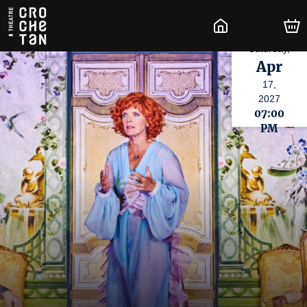
Saturday,
Apr
17,
2027
07:00
PM