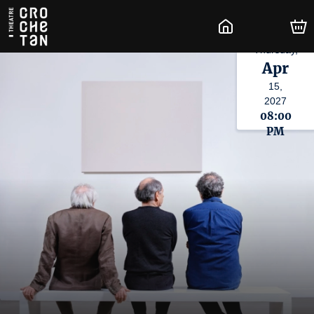
Thursday,
Apr
15,
2027
08:00
PM