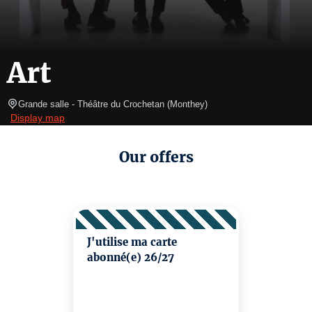
Art
Grande salle
- Théâtre du Crochetan 
(
Monthey
)
Display map
Our offers
J'utilise ma carte
abonné(e) 26/27