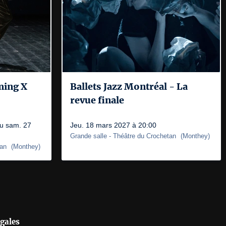
ming X
Ballets Jazz Montréal - La
revue finale
au sam. 27
Jeu. 18 mars 2027 à 20:00
Grande salle
- Théâtre du Crochetan
(
Monthey
)
tan
(
Monthey
)
gales