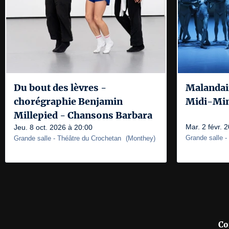
Du bout des lèvres -
Malandain
chorégraphie Benjamin
Midi-Min
Millepied - Chansons Barbara
Mar. 2 févr. 
Jeu. 8 oct. 2026 à 20:00
Grande salle
-
Grande salle
- Théâtre du Crochetan
(
Monthey
)
Co