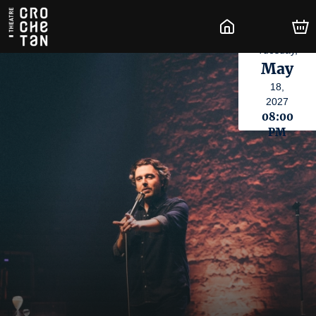
Tuesday,
May
18,
2027
08:00
PM