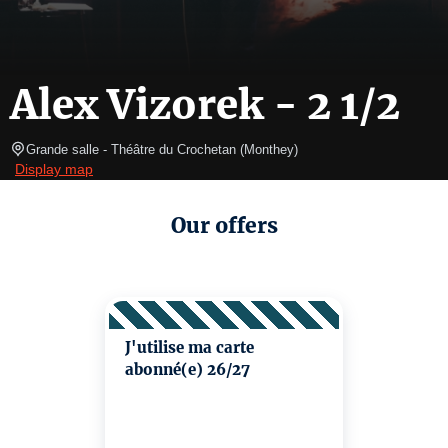
Alex Vizorek - 2 1/2
Grande salle
- Théâtre du Crochetan 
(
Monthey
)
Display map
Our offers
J'utilise ma carte
abonné(e) 26/27