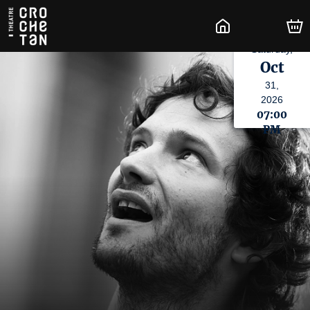
Saturday,
Oct
31,
2026
07:00
PM