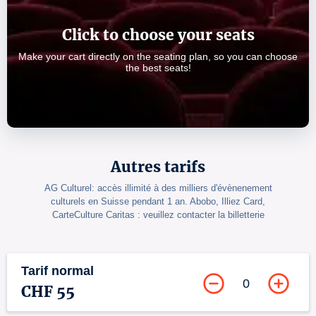
Click to choose your seats
Make your cart directly on the seating plan, so you can choose
the best seats!
Autres tarifs
AG Culturel: accès illimité à des milliers d'évènenement
culturels en Suisse pendant 1 an. Abobo, Illiez Card,
CarteCulture Caritas : veuillez contacter la billetterie
Tarif normal
0
CHF 55